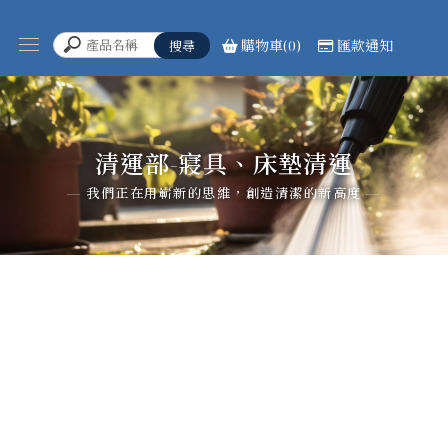
購物車(0)
匯款通知
清運部-寢具、床墊清運