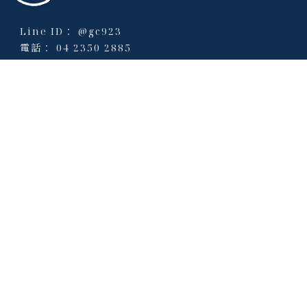
@gc923
04 2350 2885
0912282774
0422410626
90861198
cm001roy@gmail.com
台中市北屯區瀋陽路二段35號(北屯營業所)
台中市西屯區安和路2-5-9號（西屯營業所）
品牌願景
清潔工程
裝潢細清
駐點清潔
居家清潔
設備清洗
清潔案例
清潔專欄
細清專門店 紳士藍
品牌授權